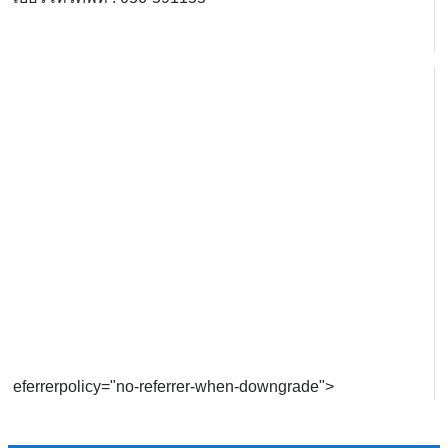
eferrerpolicy="no-referrer-when-downgrade">