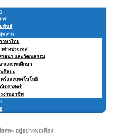
ก
หาร
มพันธ์
ลุ่มงาน
ะภาษาไทย
ษาต่างประเทศ
า ศาสนา และวัฒนธรรม
ึกษาและพลศึกษา
ระศิลปะ
สตร์และเทคโนโลยี
คณิตศาสตร์
ารงานอาชีพ
รา
68
ียสละ อยู่อย่างพอเพียง